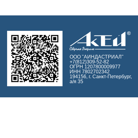
ООО "АИНДАСТРИАЛ"
+7(812)309-52-82
ОГРН 1207800009977
ИНН 7802702342
194156, г. Санкт-Петербург,
а/я 35