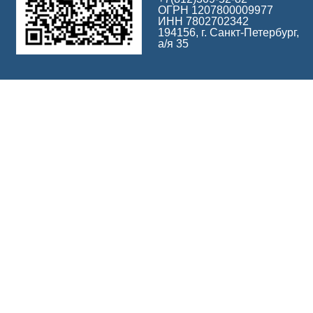
ОГРН 1207800009977
ИНН 7802702342
194156, г. Санкт-Петербург,
а/я 35